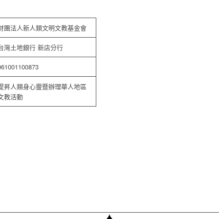
財團法人新人類文明文教基金會
台灣土地銀行 新店分行
061001100873
提昇人類身心靈暨辦理華人地區
文教活動