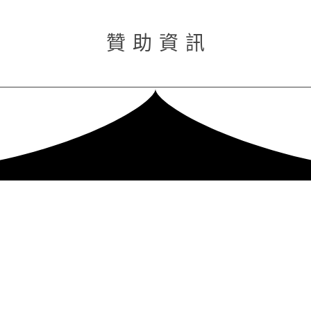
贊 助 資 訊